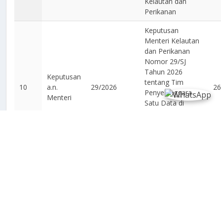
Kelautan dan
Perikanan
Keputusan
Menteri Kelautan
dan Perikanan
Nomor 29/SJ
Tahun 2026
Keputusan
tentang Tim
10
a.n.
29/2026
26
Penyelenggara
Menteri
Satu Data di
Lingkungan
Kementerian
Kelautan dan
Perikanan
Menampilkan 1 sampai 10 dari 778 entri
Sebelumnya
1
2
3
4
5
…
78
Selanjutnya