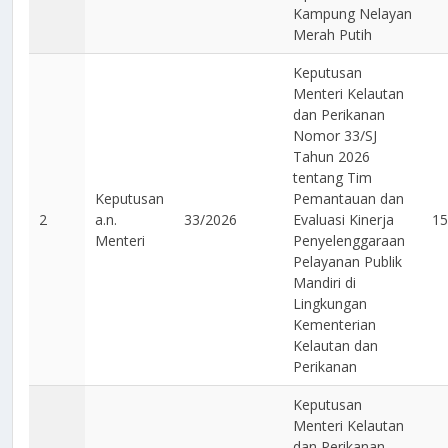
Kampung Nelayan
Merah Putih
Keputusan
Menteri Kelautan
dan Perikanan
Nomor 33/SJ
Tahun 2026
tentang Tim
Keputusan
Pemantauan dan
2
a.n.
33/2026
Evaluasi Kinerja
15
Menteri
Penyelenggaraan
Pelayanan Publik
Mandiri di
Lingkungan
Kementerian
Kelautan dan
Perikanan
Keputusan
Menteri Kelautan
dan Perikanan