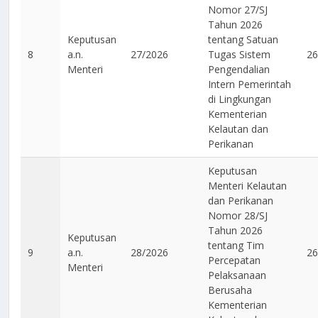
Nomor 27/SJ
Tahun 2026
Keputusan
tentang Satuan
8
a.n.
27/2026
Tugas Sistem
26
Menteri
Pengendalian
Intern Pemerintah
di Lingkungan
Kementerian
Kelautan dan
Perikanan
Keputusan
Menteri Kelautan
dan Perikanan
Nomor 28/SJ
Tahun 2026
Keputusan
tentang Tim
9
a.n.
28/2026
26
Percepatan
Menteri
Pelaksanaan
Berusaha
Kementerian