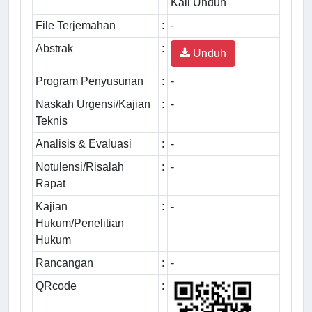
Kali Unduh
File Terjemahan
:
-
Abstrak
:
Unduh
Program Penyusunan
:
-
Naskah Urgensi/Kajian
:
-
Teknis
Analisis & Evaluasi
:
-
Notulensi/Risalah
:
-
Rapat
Kajian
:
-
Hukum/Penelitian
Hukum
Rancangan
:
-
QRcode
: