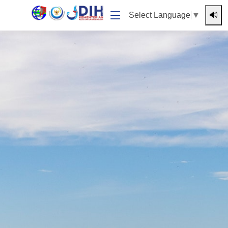
🔊
Select Language
▼