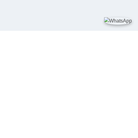
TAUTAN
Kementerian Kelautan dan Perikanan
JDIH Nasional
JDIH BPHN
Badan Pembinaan Hukum Nasional
peraturan.go.id
SALURAN PENGADUAN