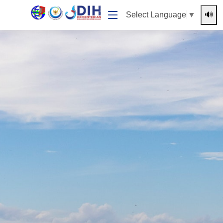
🔊
Select Language
▼