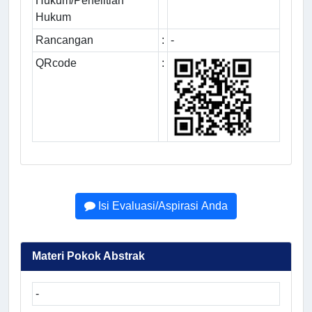
Hukum/Penelitian
Hukum
Rancangan
:
-
QRcode
:
Isi Evaluasi/Aspirasi Anda
Materi Pokok Abstrak
-