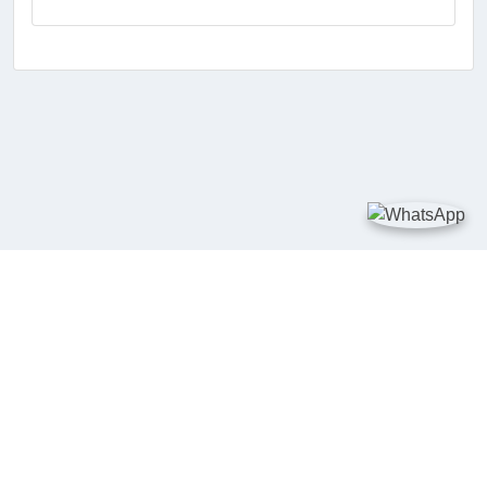
TAUTAN
Kementerian Kelautan dan Perikanan
JDIH Nasional
JDIH BPHN