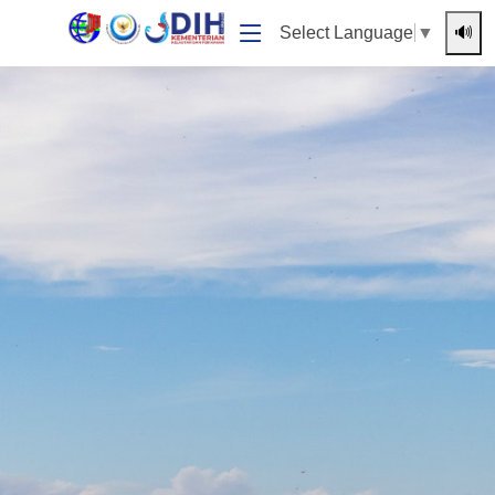
🔊
Select Language
▼