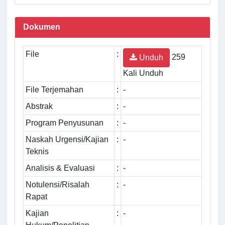
Dokumen
File
:
259
Unduh
Kali Unduh
File Terjemahan
:
-
Abstrak
:
-
Program Penyusunan
:
-
Naskah Urgensi/Kajian
:
-
Teknis
Analisis & Evaluasi
:
-
Notulensi/Risalah
:
-
Rapat
Kajian
:
-