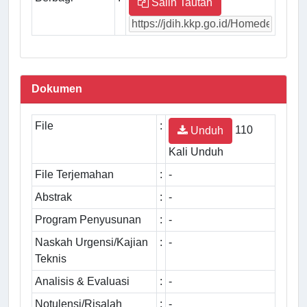
Salin Tautan
Dokumen
File
:
110
Unduh
Kali Unduh
File Terjemahan
:
-
Abstrak
:
-
Program Penyusunan
:
-
Naskah Urgensi/Kajian
:
-
Teknis
Analisis & Evaluasi
:
-
Notulensi/Risalah
:
-