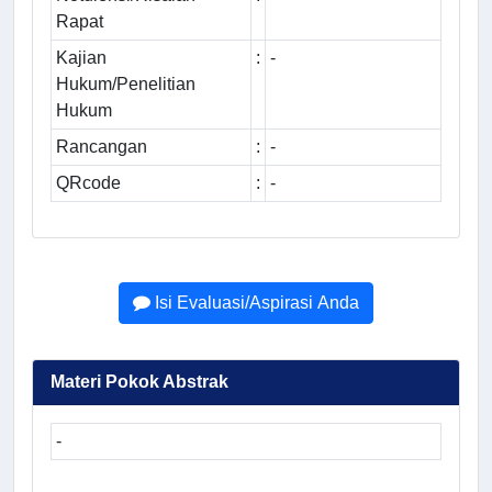
Rapat
Kajian
:
-
Hukum/Penelitian
Hukum
Rancangan
:
-
QRcode
:
-
Isi Evaluasi/Aspirasi Anda
Materi Pokok Abstrak
-