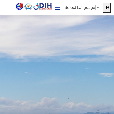
🔊
Select Language
▼