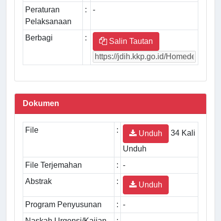
Peraturan
:
-
Pelaksanaan
Berbagi
:
Salin Tautan
Dokumen
File
:
34 Kali
Unduh
Unduh
File Terjemahan
:
-
Abstrak
:
Unduh
Program Penyusunan
:
-
Naskah Urgensi/Kajian
:
-