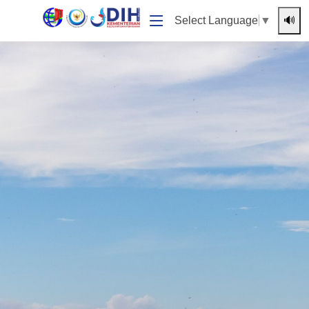
🔊
Select Language
▼