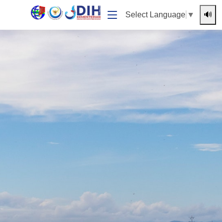
🔊
Select Language
▼