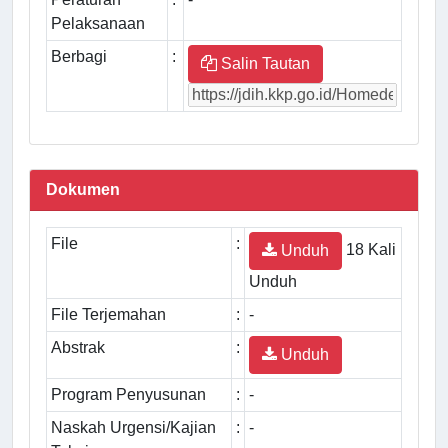
Pelaksanaan
Berbagi
:
Salin Tautan
Dokumen
File
:
18 Kali
Unduh
Unduh
File Terjemahan
:
-
Abstrak
:
Unduh
Program Penyusunan
:
-
Naskah Urgensi/Kajian
:
-