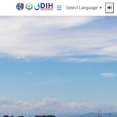
🔊
Select Language
▼