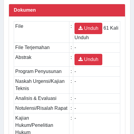
Dokumen
File
:
61 Kali
Unduh
Unduh
File Terjemahan
:
-
Abstrak
:
Unduh
Program Penyusunan
:
-
Naskah Urgensi/Kajian
:
-
Teknis
Analisis & Evaluasi
:
-
Notulensi/Risalah Rapat
:
-
Kajian
:
-
Hukum/Penelitian
Hukum