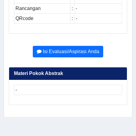
Rancangan
:
-
QRcode
:
-
Isi Evaluasi/Aspirasi Anda
Materi Pokok Abstrak
-