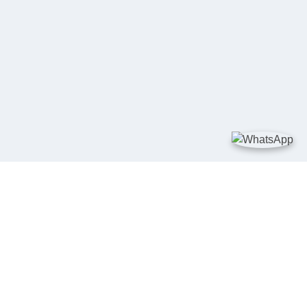
TAUTAN
Kementerian Kelautan dan Perikanan
JDIH Nasional
JDIH BPHN