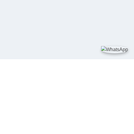
TAUTAN
Kementerian Kelautan dan Perikanan
JDIH Nasional
JDIH BPHN
Badan Pembinaan Hukum Nasional