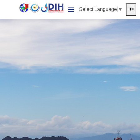
🔊
Select Language
▼