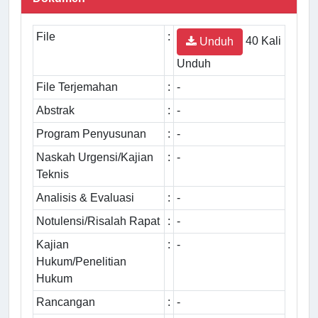
File
:
40 Kali
Unduh
Unduh
File Terjemahan
:
-
Abstrak
:
-
Program Penyusunan
:
-
Naskah Urgensi/Kajian
:
-
Teknis
Analisis & Evaluasi
:
-
Notulensi/Risalah Rapat
:
-
Kajian
:
-
Hukum/Penelitian
Hukum
Rancangan
:
-