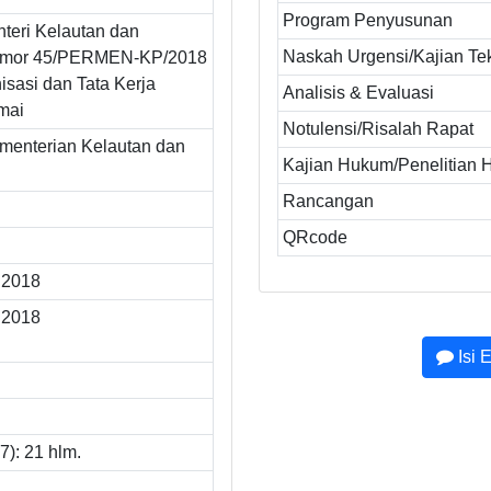
Program Penyusunan
teri Kelautan dan
Naskah Urgensi/Kajian Te
omor 45/PERMEN-KP/2018
isasi dan Tata Kerja
Analisis & Evaluasi
mai
Notulensi/Risalah Rapat
ementerian Kelautan dan
Kajian Hukum/Penelitian
Rancangan
QRcode
 2018
 2018
Isi 
): 21 hlm.