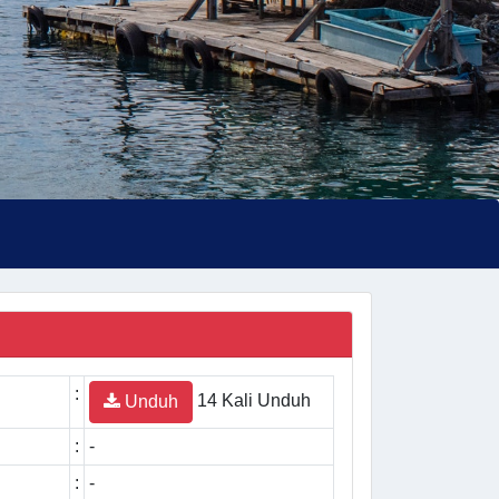
:
14 Kali Unduh
Unduh
:
-
:
-