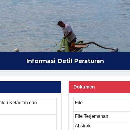
Informasi Detil Peraturan
Dokumen
teri Kelautan dan
File
File Terjemahan
Abstrak