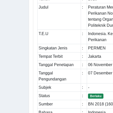
Judul
:
Peraturan Men
Perikanan N
tentang Organ
Politeknik Du
T.E.U
:
Indonesia. K
Perikanan
Singkatan Jenis
:
PERMEN
Tempat Terbit
:
Jakarta
Tanggal Penetapan
:
06 November
Tanggal
:
07 Desember
Pengundangan
Subjek
:
-
Status
:
Berlaku
Sumber
:
BN 2018 (1607
Bahasa
:
Indonesia