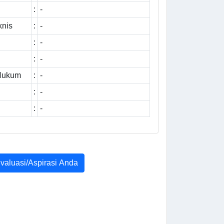
:
-
knis
:
-
:
-
:
-
 Hukum
:
-
:
-
:
-
Evaluasi/Aspirasi Anda