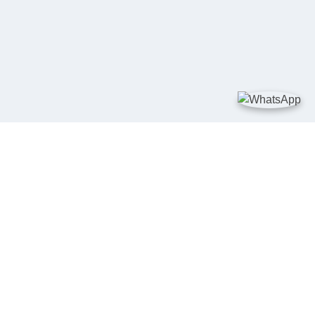
TAUTAN
Kementerian Kelautan dan Perikanan
JDIH Nasional
JDIH BPHN
Badan Pembinaan Hukum Nasional
peraturan.go.id