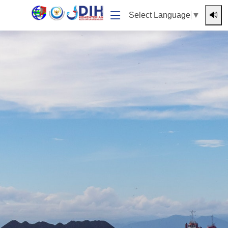
🔊
Select Language
▼