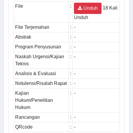
File
:
18 Kali
Unduh
Unduh
File Terjemahan
:
-
Abstrak
:
-
Program Penyusunan
:
-
Naskah Urgensi/Kajian
:
-
Teknis
Analisis & Evaluasi
:
-
Notulensi/Risalah Rapat
:
-
Kajian
:
-
Hukum/Penelitian
Hukum
Rancangan
:
-
QRcode
:
-