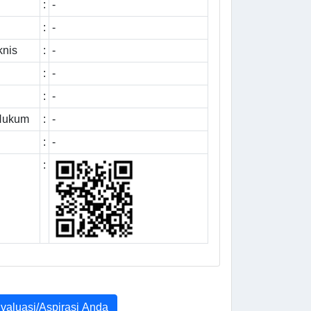
:
-
:
-
knis
:
-
:
-
:
-
 Hukum
:
-
:
-
:
Evaluasi/Aspirasi Anda