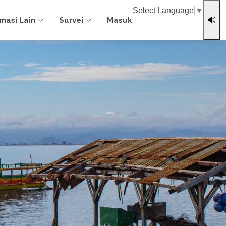
Select Language
▼
rmasi Lain
Survei
Masuk
🔊