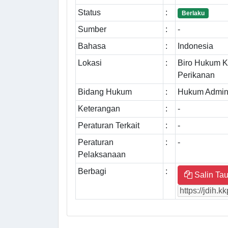
Status
:
Berlaku
Sumber
:
-
Bahasa
:
Indonesia
Lokasi
:
Biro Hukum K
Perikanan
Bidang Hukum
:
Hukum Admini
Keterangan
:
-
Peraturan Terkait
:
-
Peraturan
:
-
Pelaksanaan
Berbagi
:
Salin Tau