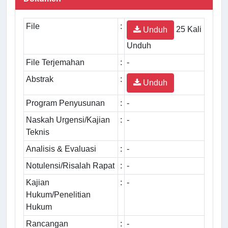
File
:
25 Kali
Unduh
Unduh
File Terjemahan
:
-
Abstrak
:
Unduh
Program Penyusunan
:
-
Naskah Urgensi/Kajian
:
-
Teknis
Analisis & Evaluasi
:
-
Notulensi/Risalah Rapat
:
-
Kajian
:
-
Hukum/Penelitian
Hukum
Rancangan
:
-