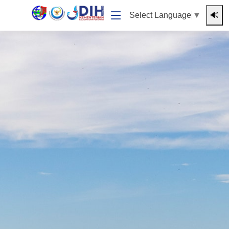
🔊
Select Language
▼