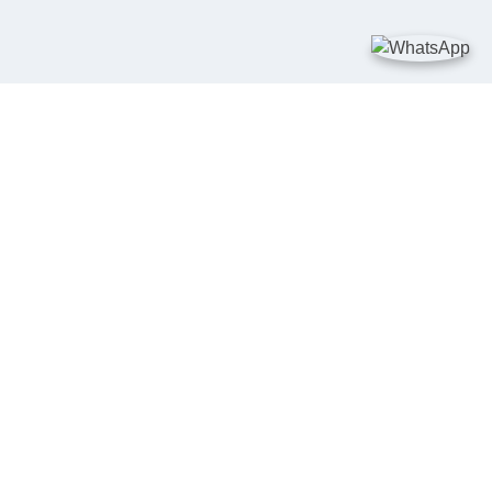
TAUTAN
Kementerian Kelautan dan Perikanan
JDIH Nasional
JDIH BPHN
Badan Pembinaan Hukum Nasional
peraturan.go.id
SALURAN PENGADUAN