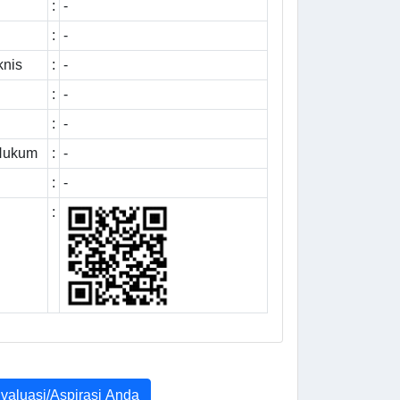
:
-
:
-
knis
:
-
:
-
:
-
 Hukum
:
-
:
-
:
Evaluasi/Aspirasi Anda