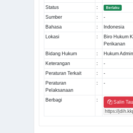
Status
:
Berlaku
Sumber
:
-
Bahasa
:
Indonesia
Lokasi
:
Biro Hukum K
Perikanan
Bidang Hukum
:
Hukum Admini
Keterangan
:
-
Peraturan Terkait
:
-
Peraturan
:
-
Pelaksanaan
Berbagi
:
Salin Tau