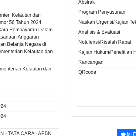
Abstrak
Program Penyusunan
nteri Kelautan dan
Naskah Urgensi/Kajian Te
mor 56 Tahun 2024
 Cara Pembayaran Dalam
Analisis & Evaluasi
ksanaan Anggaran
Notulensi/Risalah Rapat
an Belanja Negara di
ementerian Kelautan dan
Kajian Hukum/Penelitian
Rancangan
ementerian Kelautan dan
QRcode
024
024
 - TATA CARA - APBN
Isi 