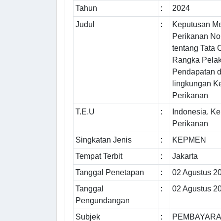
Tahun
:
2024
Judul
:
Keputusan Me
Perikanan No
tentang Tata
Rangka Pela
Pendapatan d
lingkungan K
Perikanan
T.E.U
:
Indonesia. K
Perikanan
Singkatan Jenis
:
KEPMEN
Tempat Terbit
:
Jakarta
Tanggal Penetapan
:
02 Agustus 2
Tanggal
:
02 Agustus 2
Pengundangan
Subjek
:
PEMBAYARAN