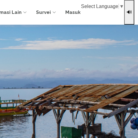
Select Language
▼
rmasi Lain
Survei
Masuk
🔊