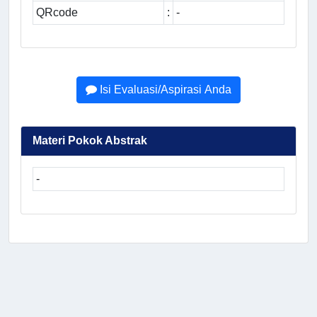
QRcode
:
-
Isi Evaluasi/Aspirasi Anda
Materi Pokok Abstrak
-