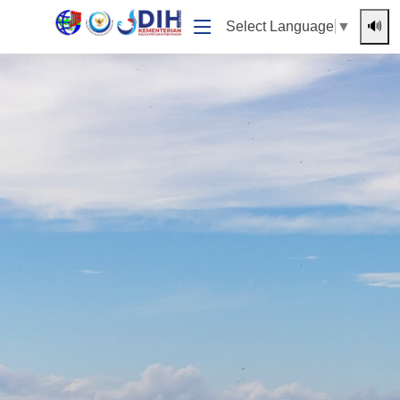
🔊
Select Language
▼