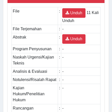
File
:
11 Kali
Unduh
Unduh
File Terjemahan
:
-
Abstrak
:
Unduh
Program Penyusunan
:
-
Naskah Urgensi/Kajian
:
-
Teknis
Analisis & Evaluasi
:
-
Notulensi/Risalah Rapat
:
-
Kajian
:
-
Hukum/Penelitian
Hukum
Rancangan
:
-