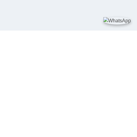
TAUTAN
Kementerian Kelautan dan Perikanan
JDIH Nasional
JDIH BPHN
Badan Pembinaan Hukum Nasional
peraturan.go.id
SALURAN PENGADUAN