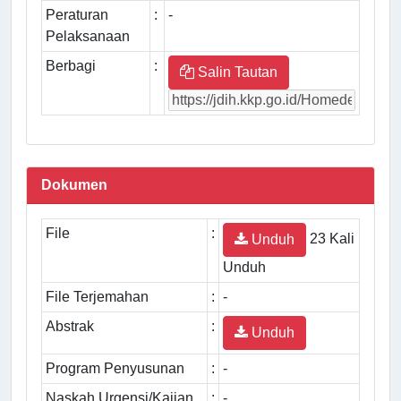
Peraturan
:
-
Pelaksanaan
Berbagi
:
Salin Tautan
Dokumen
File
:
23 Kali
Unduh
Unduh
File Terjemahan
:
-
Abstrak
:
Unduh
Program Penyusunan
:
-
Naskah Urgensi/Kajian
:
-