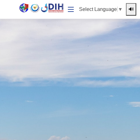
🔊
Select Language
▼