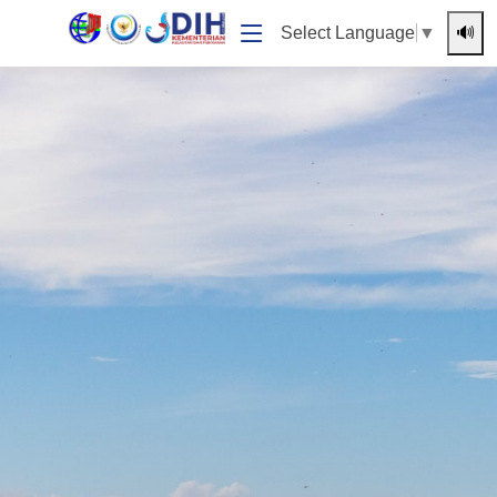
🔊
Select Language
▼