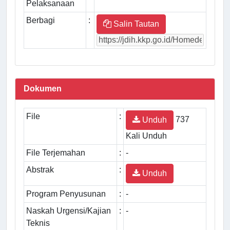
Pelaksanaan
Berbagi
:
Salin Tautan
Dokumen
File
:
737
Unduh
Kali Unduh
File Terjemahan
:
-
Abstrak
:
Unduh
Program Penyusunan
:
-
Naskah Urgensi/Kajian
:
-
Teknis