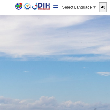
🔊
Select Language
▼