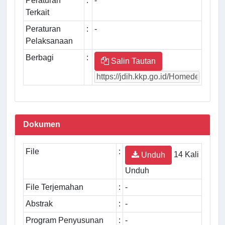
Peraturan
:
-
Terkait
Peraturan
:
-
Pelaksanaan
Berbagi
:
Salin Tautan
Dokumen
File
:
14 Kali
Unduh
Unduh
File Terjemahan
:
-
Abstrak
:
-
Program Penyusunan
:
-