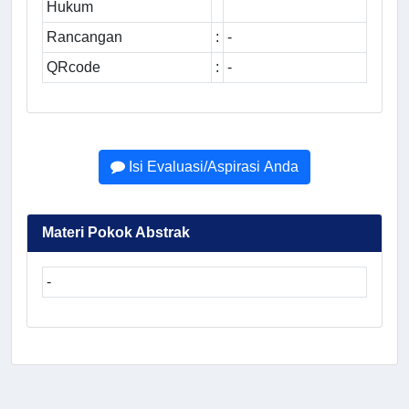
Hukum
Rancangan
:
-
QRcode
:
-
Isi Evaluasi/Aspirasi Anda
Materi Pokok Abstrak
-