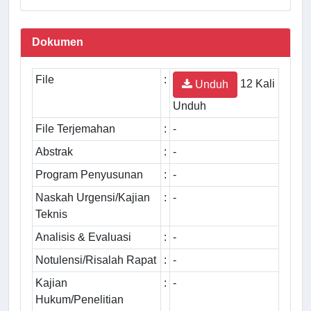
Dokumen
File
:
12 Kali
Unduh
Unduh
File Terjemahan
:
-
Abstrak
:
-
Program Penyusunan
:
-
Naskah Urgensi/Kajian
:
-
Teknis
Analisis & Evaluasi
:
-
Notulensi/Risalah Rapat
:
-
Kajian
:
-
Hukum/Penelitian