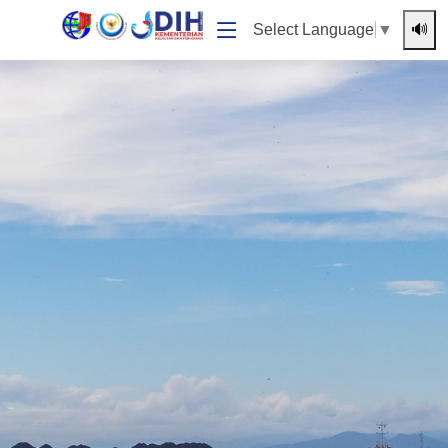
🔊
Select Language
▼