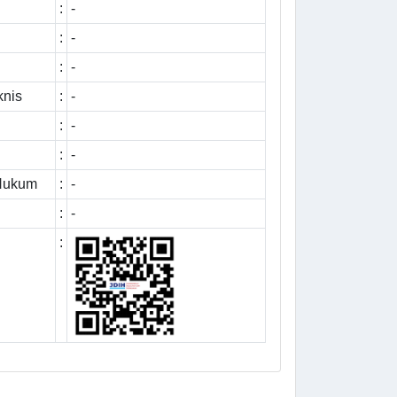
:
-
:
-
:
-
knis
:
-
:
-
:
-
 Hukum
:
-
:
-
: