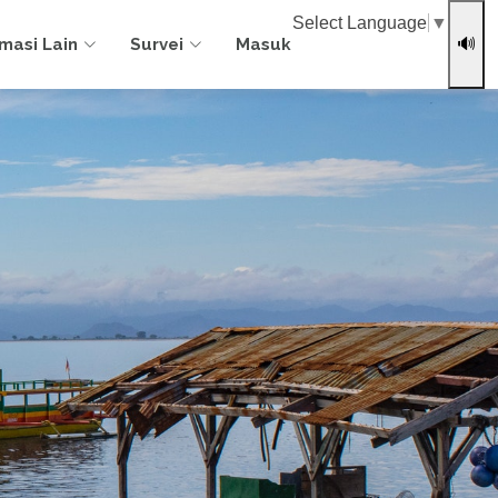
Select Language
▼
rmasi Lain
Survei
Masuk
🔊