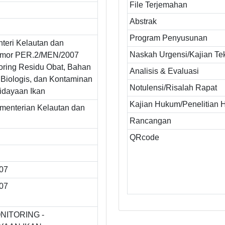
File Terjemahan
Abstrak
Program Penyusunan
teri Kelautan dan
Naskah Urgensi/Kajian Te
omor PER.2/MEN/2007
oring Residu Obat, Bahan
Analisis & Evaluasi
 Biologis, dan Kontaminan
Notulensi/Risalah Rapat
dayaan Ikan
Kajian Hukum/Penelitian
ementerian Kelautan dan
Rancangan
QRcode
007
007
NITORING -