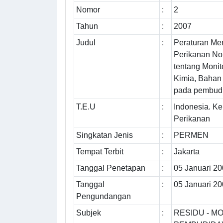
Nomor
:
2
Tahun
:
2007
Judul
:
Peraturan Men
Perikanan N
tentang Monit
Kimia, Bahan
pada pembudi
T.E.U
:
Indonesia. K
Perikanan
Singkatan Jenis
:
PERMEN
Tempat Terbit
:
Jakarta
Tanggal Penetapan
:
05 Januari 2
Tanggal
:
05 Januari 2
Pengundangan
Subjek
:
RESIDU - MO