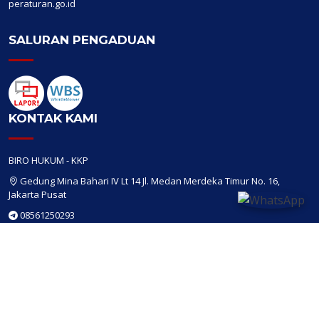
peraturan.go.id
SALURAN PENGADUAN
KONTAK KAMI
BIRO HUKUM - KKP
Gedung Mina Bahari IV Lt 14 Jl. Medan Merdeka Timur No. 16,
Jakarta Pusat
08561250293
08561250293
(021) 3520340
(021) 3520340
(Fax)
jdih@kkp.go.id
MEDIA SOSIAL