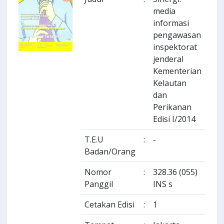
media
informasi
pengawasan
inspektorat
jenderal
Kementerian
Kelautan
dan
Perikanan
Edisi I/2014
T.E.U
:
-
Badan/Orang
Nomor
:
328.36 (055)
Panggil
INS s
Cetakan Edisi
:
1