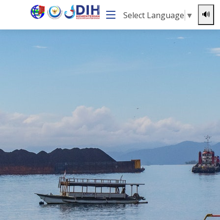
Select Language
▼
🔊