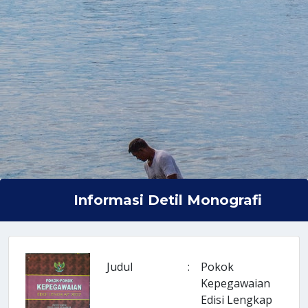
Informasi Detil Monografi
Judul
:
Pokok
Kepegawaian
Edisi Lengkap