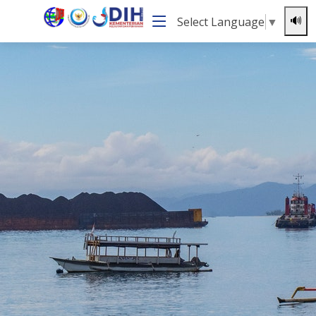
Select Language
▼
🔊