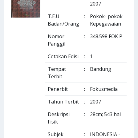
2007
T.E.U
:
Pokok- pokok
Badan/Orang
Kepegawaian
Nomor
:
348.598 FOK P
Panggil
Cetakan Edisi
:
1
Tempat
:
Bandung
Terbit
Penerbit
:
Fokusmedia
Tahun Terbit
:
2007
Deskripsi
:
28cm; 543 hal
Fisik
Subjek
:
INDONESIA -