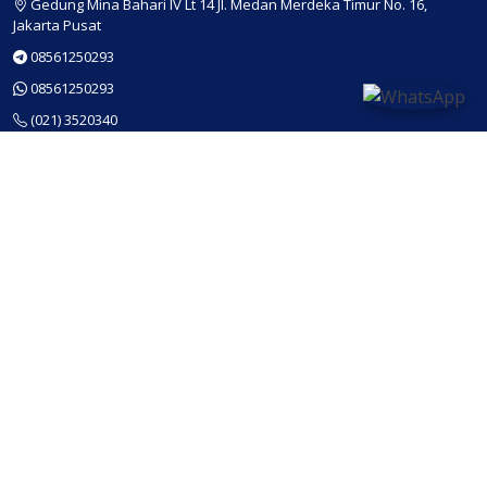
Gedung Mina Bahari IV Lt 14 Jl. Medan Merdeka Timur No. 16,
Jakarta Pusat
08561250293
08561250293
(021) 3520340
(021) 3520340
(Fax)
jdih@kkp.go.id
MEDIA SOSIAL
APLIKASI MOBILE
© Copyright
Pusdatin KKP
2022.