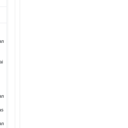
an
ai
n
an
as
an