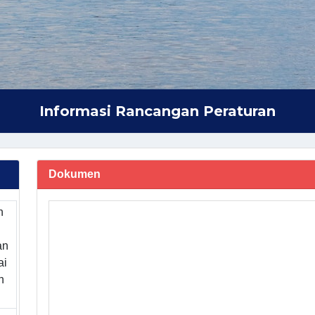
Informasi Rancangan Peraturan
Dokumen
n
an
ai
n