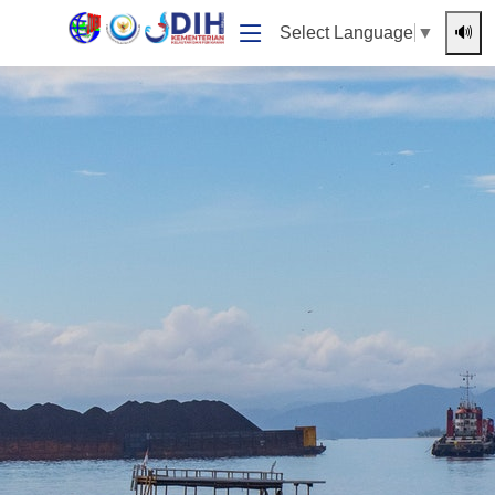
🔊
Select Language
▼