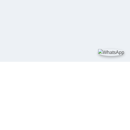
TAUTAN
Kementerian Kelautan dan Perikanan
JDIH Nasional
JDIH BPHN