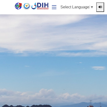
🔊
Select Language
▼