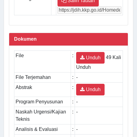
Salin Tautan
Dokumen
File
:
49 Kali
Unduh
Unduh
File Terjemahan
:
-
Abstrak
:
Unduh
Program Penyusunan
:
-
Naskah Urgensi/Kajian
:
-
Teknis
Analisis & Evaluasi
:
-