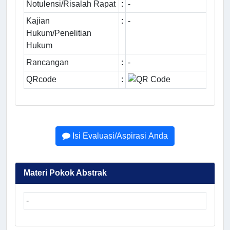
Notulensi/Risalah Rapat
:
-
Kajian
:
-
Hukum/Penelitian
Hukum
Rancangan
:
-
QRcode
:
Isi Evaluasi/Aspirasi Anda
Materi Pokok Abstrak
-