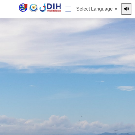
🔊
Select Language
▼