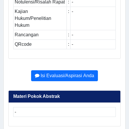
Notulensi/Risalah Rapat
:
-
Kajian
:
-
Hukum/Penelitian
Hukum
Rancangan
:
-
QRcode
:
-
Isi Evaluasi/Aspirasi Anda
Materi Pokok Abstrak
-