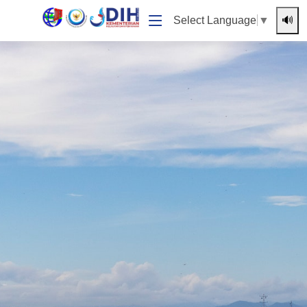
🔊
Select Language
▼