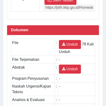
Salin Tautan
Dokumen
File
:
78 Kali
Unduh
Unduh
File Terjemahan
:
-
Abstrak
:
Unduh
Program Penyusunan
:
-
Naskah Urgensi/Kajian
:
-
Teknis
Analisis & Evaluasi
:
-