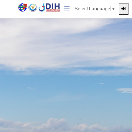
🔊
Select Language
▼