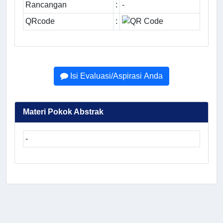
Rancangan
:
-
QRcode
:
Isi Evaluasi/Aspirasi Anda
Materi Pokok Abstrak
-