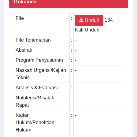
Dokumen
File
:
134
Unduh
Kali Unduh
File Terjemahan
:
-
Abstrak
:
-
Program Penyusunan
:
-
Naskah Urgensi/Kajian
:
-
Teknis
Analisis & Evaluasi
:
-
Notulensi/Risalah
:
-
Rapat
Kajian
:
-
Hukum/Penelitian
Hukum