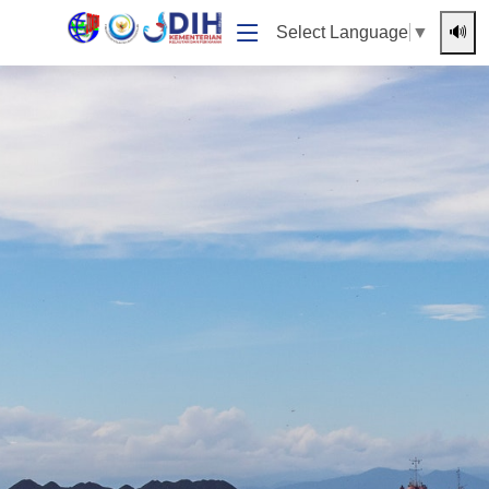
🔊
Select Language
▼