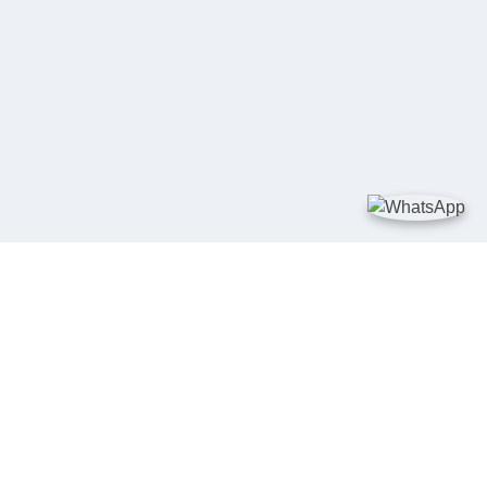
TAUTAN
Kementerian Kelautan dan Perikanan
JDIH Nasional
JDIH BPHN