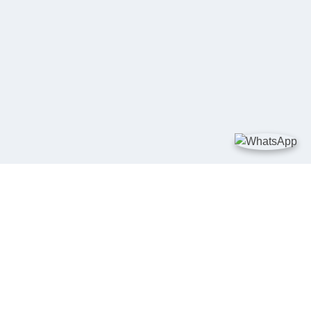
TAUTAN
Kementerian Kelautan dan Perikanan
JDIH Nasional
JDIH BPHN