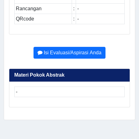
Rancangan
:
-
QRcode
:
-
Isi Evaluasi/Aspirasi Anda
Materi Pokok Abstrak
-