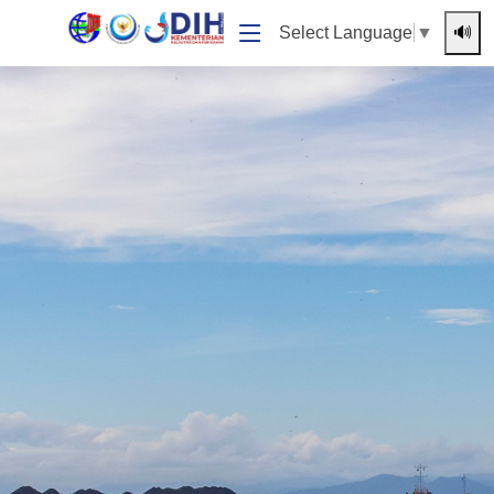
🔊
Select Language
▼