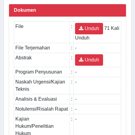
Dokumen
File
:
71 Kali
Unduh
Unduh
File Terjemahan
:
-
Abstrak
:
Unduh
Program Penyusunan
:
-
Naskah Urgensi/Kajian
:
-
Teknis
Analisis & Evaluasi
:
-
Notulensi/Risalah Rapat
:
-
Kajian
:
-
Hukum/Penelitian
Hukum