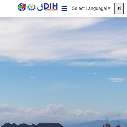
🔊
Select Language
▼