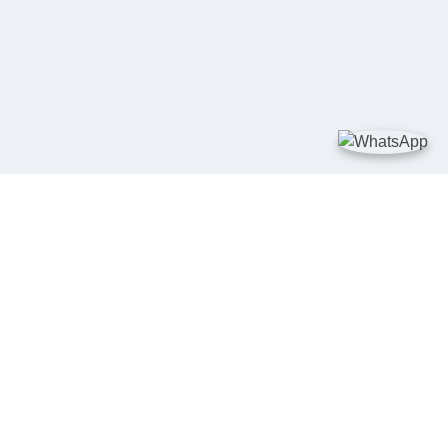
TAUTAN
Kementerian Kelautan dan Perikanan
JDIH Nasional
JDIH BPHN
Badan Pembinaan Hukum Nasional
peraturan.go.id