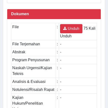
Dokumen
File
:
75 Kali
Unduh
Unduh
File Terjemahan
:
-
Abstrak
:
-
Program Penyusunan
:
-
Naskah Urgensi/Kajian
:
-
Teknis
Analisis & Evaluasi
:
-
Notulensi/Risalah Rapat
:
-
Kajian
:
-
Hukum/Penelitian