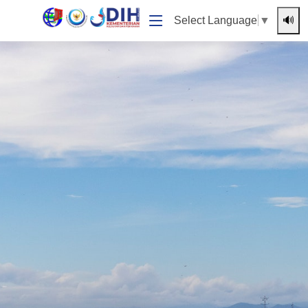
🔊
Select Language
▼