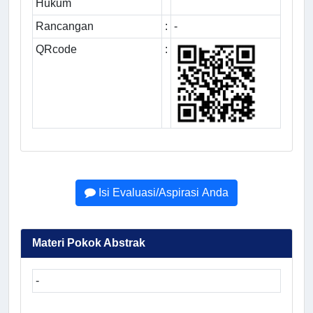
Hukum
Rancangan
:
-
QRcode
:
Isi Evaluasi/Aspirasi Anda
Materi Pokok Abstrak
-