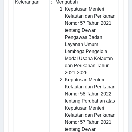
Keterangan
:
Mengubah
Keputusan Menteri
Kelautan dan Perikanan
Nomor 57 Tahun 2021
tentang Dewan
Pengawas Badan
Layanan Umum
Lembaga Pengelola
Modal Usaha Kelautan
dan Perikanan Tahun
2021-2026
Keputusan Menteri
Kelautan dan Perikanan
Nomor 58 Tahun 2022
tentang Perubahan atas
Keputusan Menteri
Kelautan dan Perikanan
Nomor 57 Tahun 2021
tentang Dewan