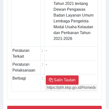
Tahun 2021 tentang
Dewan Pengawas
Badan Layanan Umum
Lembaga Pengelola
Modal Usaha Kelautan
dan Perikanan Tahun
2021-2026
Peraturan
:
-
Terkait
Peraturan
:
-
Pelaksanaan
Berbagi
:
Salin Tautan