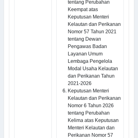
tentang Perubahan
Keempat atas
Keputusan Menteri
Kelautan dan Perikanan
Nomor 57 Tahun 2021
tentang Dewan
Pengawas Badan
Layanan Umum
Lembaga Pengelola
Modal Usaha Kelautan
dan Perikanan Tahun
2021-2026
Keputusan Menteri
Kelautan dan Perikanan
Nomor 6 Tahun 2026
tentang Perubahan
Kelima atas Keputusan
Menteri Kelautan dan
Perikanan Nomor 57