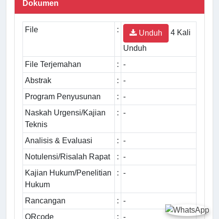
Dokumen
File
:
4 Kali
Unduh
Unduh
File Terjemahan
:
-
Abstrak
:
-
Program Penyusunan
:
-
Naskah Urgensi/Kajian
:
-
Teknis
Analisis & Evaluasi
:
-
Notulensi/Risalah Rapat
:
-
Kajian Hukum/Penelitian
:
-
Hukum
Rancangan
:
-
QRcode
:
-