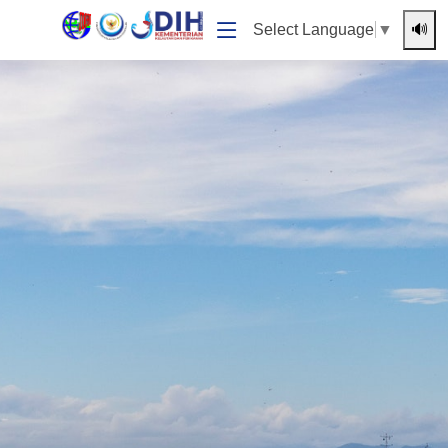
🔊
Select Language
▼