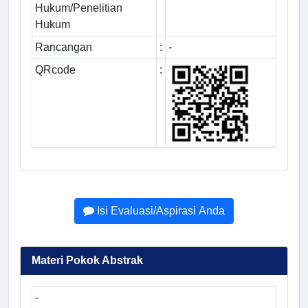
Hukum/Penelitian
Hukum
Rancangan
:
-
QRcode
:
Isi Evaluasi/Aspirasi Anda
Materi Pokok Abstrak
-