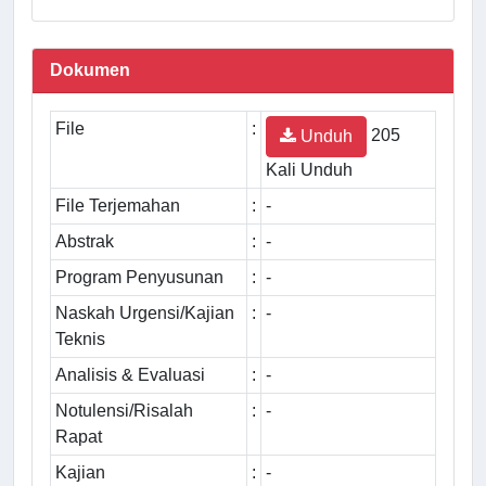
Dokumen
File
:
205
Unduh
Kali Unduh
File Terjemahan
:
-
Abstrak
:
-
Program Penyusunan
:
-
Naskah Urgensi/Kajian
:
-
Teknis
Analisis & Evaluasi
:
-
Notulensi/Risalah
:
-
Rapat
Kajian
:
-