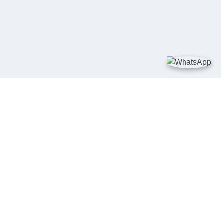
TAUTAN
Kementerian Kelautan dan Perikanan
JDIH Nasional
JDIH BPHN
Badan Pembinaan Hukum Nasional
peraturan.go.id