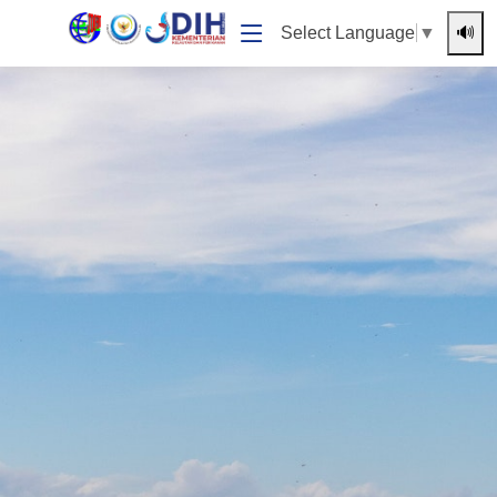
🔊
Select Language
▼