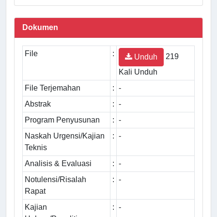
Dokumen
File
:
219
Unduh
Kali Unduh
File Terjemahan
:
-
Abstrak
:
-
Program Penyusunan
:
-
Naskah Urgensi/Kajian
:
-
Teknis
Analisis & Evaluasi
:
-
Notulensi/Risalah
:
-
Rapat
Kajian
:
-