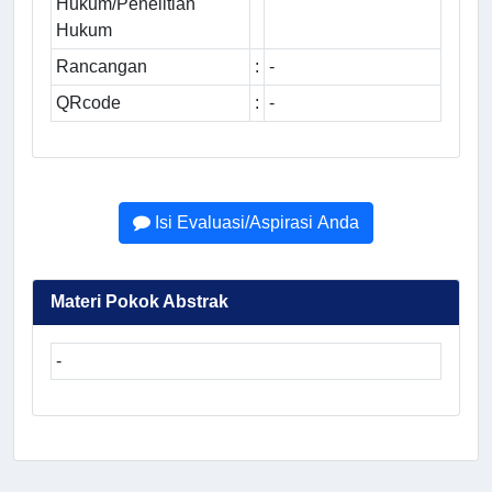
Hukum/Penelitian
Hukum
Rancangan
:
-
QRcode
:
-
Isi Evaluasi/Aspirasi Anda
Materi Pokok Abstrak
-