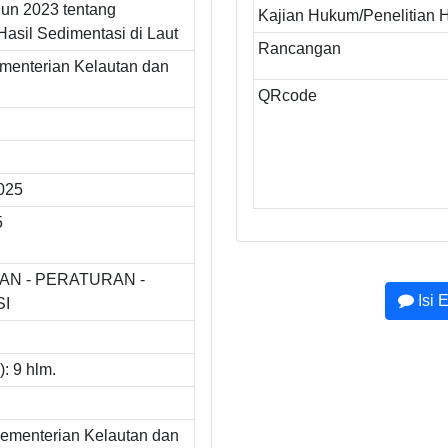
un 2023 tentang
Kajian Hukum/Penelitian
asil Sedimentasi di Laut
Rancangan
ementerian Kelautan dan
QRcode
2025
5
N - PERATURAN -
Isi 
SI
: 9 hlm.
ementerian Kelautan dan