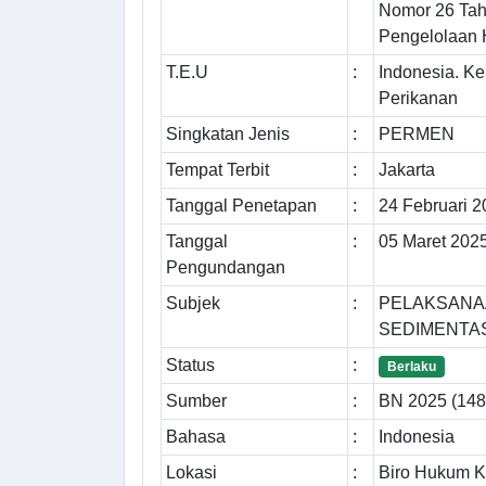
Nomor 26 Tah
Pengelolaan H
T.E.U
:
Indonesia. K
Perikanan
Singkatan Jenis
:
PERMEN
Tempat Terbit
:
Jakarta
Tanggal Penetapan
:
24 Februari 
Tanggal
:
05 Maret 202
Pengundangan
Subjek
:
PELAKSANAA
SEDIMENTA
Status
:
Berlaku
Sumber
:
BN 2025 (148)
Bahasa
:
Indonesia
Lokasi
:
Biro Hukum K