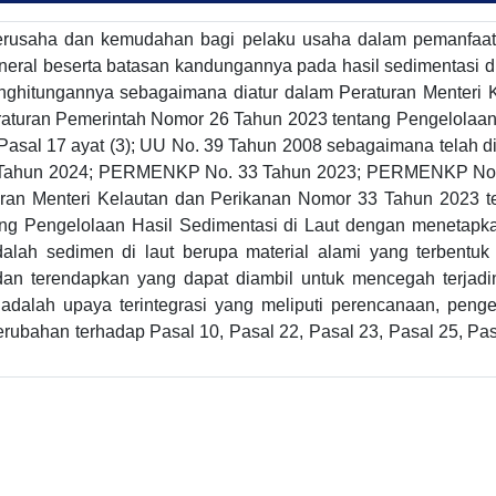
rusaha dan kemudahan bagi pelaku usaha dalam pemanfaatan
neral beserta batasan kandungannya pada hasil sedimentasi d
penghitungannya sebagaimana diatur dalam Peraturan Menter
aturan Pemerintah Nomor 26 Tahun 2023 tentang Pengelolaan
 Pasal 17 ayat (3); UU No. 39 Tahun 2008 sebagaimana telah
Tahun 2024; PERMENKP No. 33 Tahun 2023; PERMENKP No. 2
turan Menteri Kelautan dan Perikanan Nomor 33 Tahun 2023 
g Pengelolaan Hasil Sedimentasi di Laut dengan menetapka
dalah sedimen di laut berupa material alami yang terbentu
i dan terendapkan yang dapat diambil untuk mencegah terja
 adalah upaya terintegrasi yang meliputi perencanaan, pen
perubahan terhadap Pasal 10, Pasal 22, Pasal 23, Pasal 25, Pa