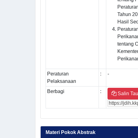
Peratura
Tahun 20
Hasil Sed
Peratura
Perikana
tentang O
Kementer
Perikana
Peraturan
:
-
Pelaksanaan
Berbagi
:
Salin Tau
Materi Pokok Abstrak