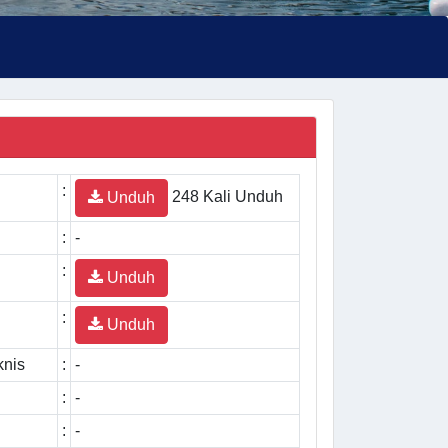
:
248 Kali Unduh
Unduh
:
-
:
Unduh
:
Unduh
knis
:
-
:
-
:
-