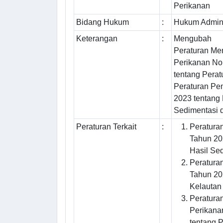
Perikanan
Bidang Hukum
:
Hukum Admini
Keterangan
:
Mengubah
Peraturan Men
Perikanan No
tentang Pera
Peraturan Pe
2023 tentang
Sedimentasi d
Peraturan Terkait
:
Peratura
Tahun 20
Hasil Sed
Peratura
Tahun 20
Kelautan
Peratura
Perikana
tentang 