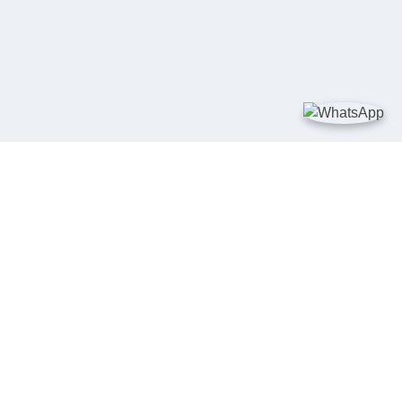
TAUTAN
Kementerian Kelautan dan Perikanan
JDIH Nasional
JDIH BPHN
Badan Pembinaan Hukum Nasional
peraturan.go.id