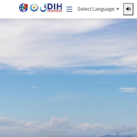
🔊
Select Language
▼