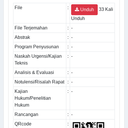
File
:
33 Kali
Unduh
Unduh
File Terjemahan
:
-
Abstrak
:
-
Program Penyusunan
:
-
Naskah Urgensi/Kajian
:
-
Teknis
Analisis & Evaluasi
:
-
Notulensi/Risalah Rapat
:
-
Kajian
:
-
Hukum/Penelitian
Hukum
Rancangan
:
-
QRcode
: