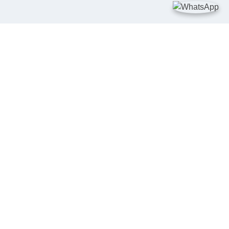
TAUTAN
Kementerian Kelautan dan Perikanan
JDIH Nasional
JDIH BPHN
Badan Pembinaan Hukum Nasional
peraturan.go.id
SALURAN PENGADUAN