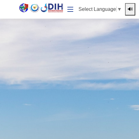
🔊
Select Language
▼