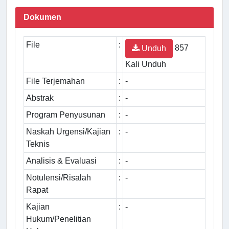
Dokumen
File
:
857
Unduh
Kali Unduh
File Terjemahan
:
-
Abstrak
:
-
Program Penyusunan
:
-
Naskah Urgensi/Kajian
:
-
Teknis
Analisis & Evaluasi
:
-
Notulensi/Risalah
:
-
Rapat
Kajian
:
-
Hukum/Penelitian