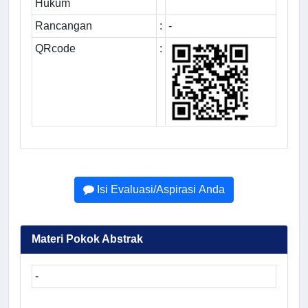
Hukum
Rancangan
:
-
QRcode
:
Isi Evaluasi/Aspirasi Anda
Materi Pokok Abstrak
-