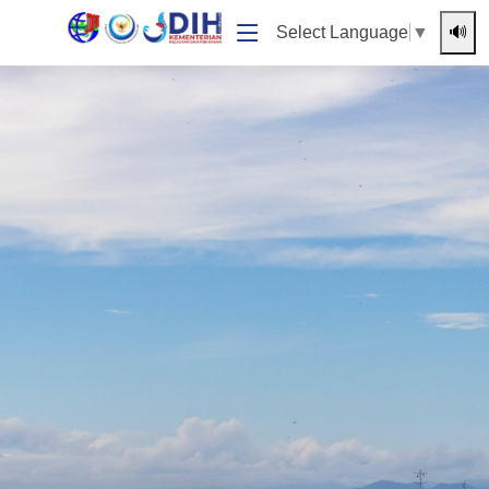
🔊
Select Language
▼