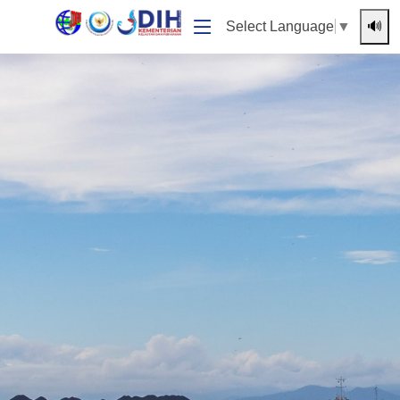
🔊
Select Language
▼