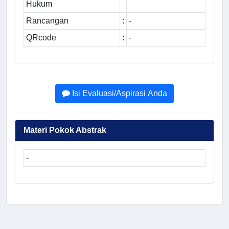
Hukum
Rancangan
:
-
QRcode
:
-
Isi Evaluasi/Aspirasi Anda
Materi Pokok Abstrak
-