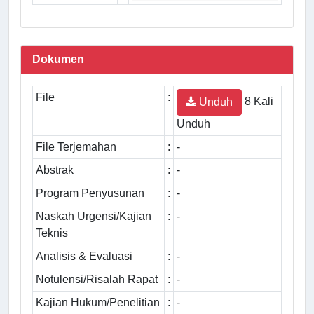
Dokumen
File
:
8 Kali
Unduh
Unduh
File Terjemahan
:
-
Abstrak
:
-
Program Penyusunan
:
-
Naskah Urgensi/Kajian
:
-
Teknis
Analisis & Evaluasi
:
-
Notulensi/Risalah Rapat
:
-
Kajian Hukum/Penelitian
:
-