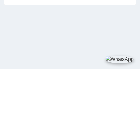
TAUTAN
Kementerian Kelautan dan Perikanan
JDIH Nasional
JDIH BPHN