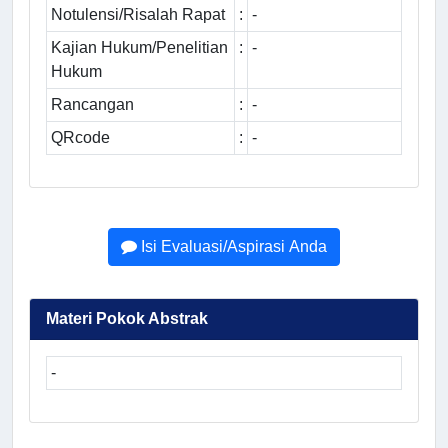
Notulensi/Risalah Rapat
:
-
Kajian Hukum/Penelitian
:
-
Hukum
Rancangan
:
-
QRcode
:
-
Isi Evaluasi/Aspirasi Anda
Materi Pokok Abstrak
-