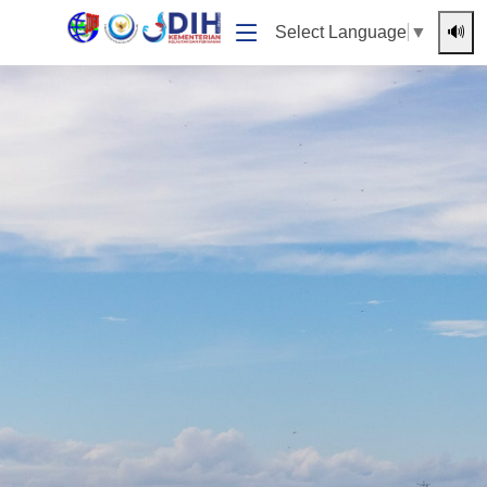
🔊
Select Language
▼