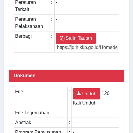
Peraturan
:
-
Terkait
Peraturan
:
-
Pelaksanaan
Berbagi
:
Salin Tautan
Dokumen
File
:
120
Unduh
Kali Unduh
File Terjemahan
:
-
Abstrak
:
-
Program Penyusunan
:
-