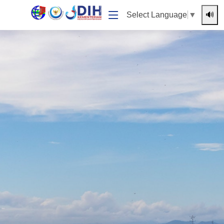
🔊
Select Language
▼