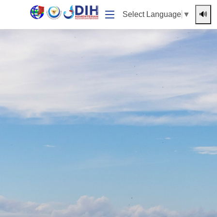
🔊
Select Language
▼