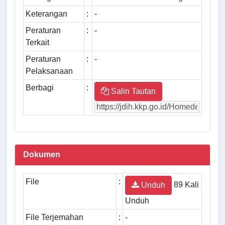
Keterangan
:
-
Peraturan
:
-
Terkait
Peraturan
:
-
Pelaksanaan
Berbagi
:
Salin Tautan
Dokumen
File
:
89 Kali
Unduh
Unduh
File Terjemahan
:
-