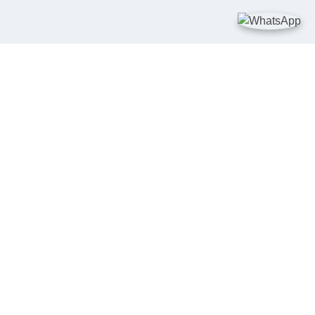
TAUTAN
Kementerian Kelautan dan Perikanan
JDIH Nasional
JDIH BPHN
Badan Pembinaan Hukum Nasional
peraturan.go.id
SALURAN PENGADUAN