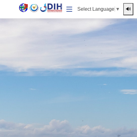
🔊
Select Language
▼