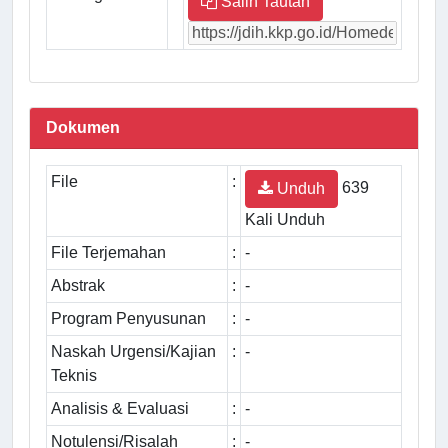
Salin Tautan
Dokumen
File
:
639
Unduh
Kali Unduh
File Terjemahan
:
-
Abstrak
:
-
Program Penyusunan
:
-
Naskah Urgensi/Kajian
:
-
Teknis
Analisis & Evaluasi
:
-
Notulensi/Risalah
:
-