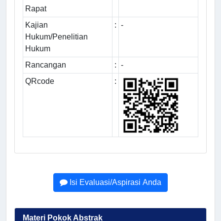
Rapat
Kajian
:
-
Hukum/Penelitian
Hukum
Rancangan
:
-
QRcode
:
Isi Evaluasi/Aspirasi Anda
Materi Pokok Abstrak