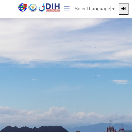
🔊
Select Language
▼