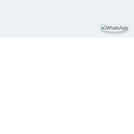
TAUTAN
Kementerian Kelautan dan Perikanan
JDIH Nasional
JDIH BPHN
Badan Pembinaan Hukum Nasional
peraturan.go.id
SALURAN PENGADUAN