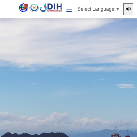
🔊
Select Language
▼