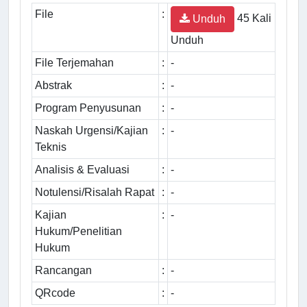
File
:
45 Kali
Unduh
Unduh
File Terjemahan
:
-
Abstrak
:
-
Program Penyusunan
:
-
Naskah Urgensi/Kajian
:
-
Teknis
Analisis & Evaluasi
:
-
Notulensi/Risalah Rapat
:
-
Kajian
:
-
Hukum/Penelitian
Hukum
Rancangan
:
-
QRcode
:
-