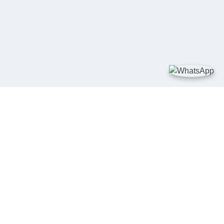
TAUTAN
Kementerian Kelautan dan Perikanan
JDIH Nasional
JDIH BPHN
Badan Pembinaan Hukum Nasional
peraturan.go.id