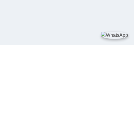
TAUTAN
Kementerian Kelautan dan Perikanan
JDIH Nasional
JDIH BPHN
Badan Pembinaan Hukum Nasional
peraturan.go.id