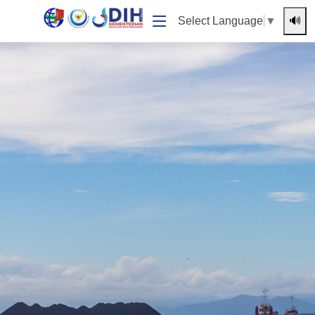
🔊
Select Language
▼