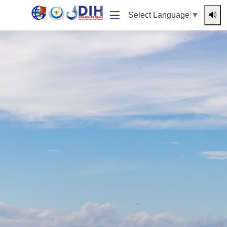
🔊
Select Language
▼