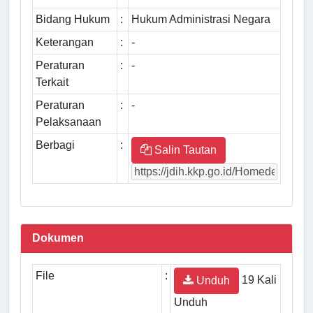
Bidang Hukum
:
Hukum Administrasi Negara
Keterangan
:
-
Peraturan
:
-
Terkait
Peraturan
:
-
Pelaksanaan
Berbagi
:
Salin Tautan
Dokumen
File
:
19 Kali
Unduh
Unduh